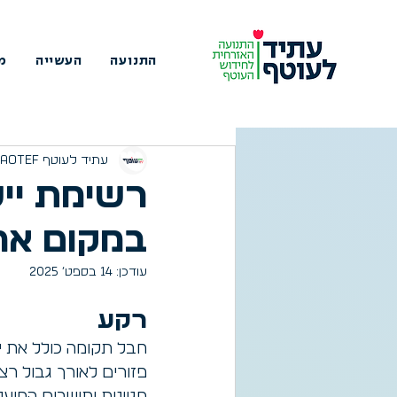
התנועה
העשייה
מי
עתיד לעוטף Atid Laotef
רשימת ייש
במקום אח
עודכן:
14 בספט׳ 2025
רקע
חבל תקומה כולל את ייש
פזורים לאורך גבול רצו