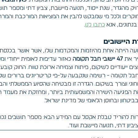
ים לחיזוק הביטחון, הכלכלה והתרבות המקומית. 
כאן תמצאו נ
יק מהגדר, שנת ייסוד, תנועה מיישבת, צביון דתי ומספר תושב
 חוקרים ולכל מי שמבקש להבין את המציאות המורכבת והמר
נתונים, אנא 
כתבו לנו
.
ת היישובים
47
יישובי חבל תקומה
 כאזור עדיפות לאומית ייחודי ומ
ם ייעודיים לשיקום, פיתוח וצמיחה ארוכת טווח. החוק קובע 
בחבל תקומה - רשימה שנקבעה על-פי קריטריונים ברורים של
חוני וצורך בשיקום. הגדרה זו מבטיחה שהסיוע הממשלתי והבינ
ת הפגיעה הישירה והמשמעותית ביותר, ומחזקת את מעמד הי
ביטחון ובחוסן הלאומי של מדינת ישראל.
רות להוריד טבלת אקסל עם המידע הבא: מספר תושבים נכון