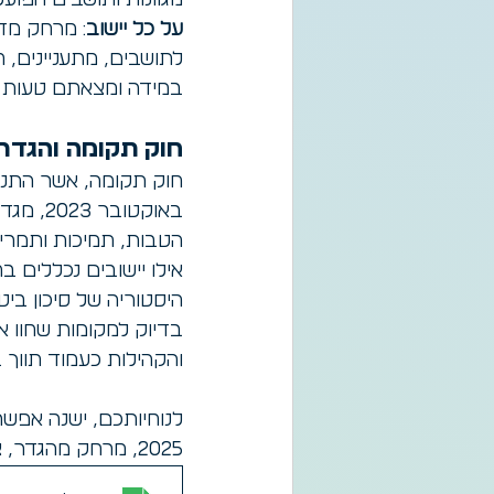
מגוונות ותושבים הפועל
על כל יישוב
: מרחק מדו
לתושבים, מתעניינים,
במידה ומצאתם טעות ב
חוק תקומה והגדר
באוקטובר 2023, מגדיר את 
הטבות, תמיכות ותמריצי
אילו יישובים נכללים 
היסטוריה של סיכון ביט
בדיוק למקומות שחוו א
והקהילות כעמוד תווך ב
לנוחיותכם, ישנה אפש
2025, מרחק מהגדר, ציביון דתי, תנועה מיישבת ועוד.