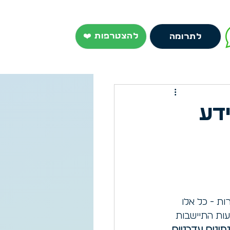
❤️ להצטרפות
לתרומה
דע
ות - כל אלו 
עות התיישבות 