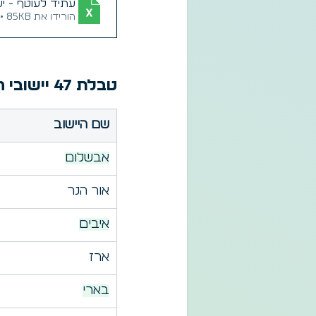
עתיד לעוטף - ישובי חבל תקומה
הורידו את XLSX • 85KB
טבלת 47 יישובי חבל תקומה
שם היישוב
אבשלום
אור הנר
איבים
ארז
בארי