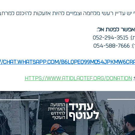
 יש עדיין רעשי מלחמה וצפויים להיות אזעקות להיכנס למרחב 
אפשר לפנות אל: 
052-
054
://chat.whatsapp.com/B6lqpeQ99Mq54jPKmw6Cr
 
https://www.atidlaotef.org/donation