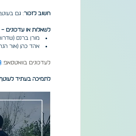
חשוב לזכור
: גם בעוטף
לשאלות או עדכונים – 
מורן ברנס (שדרות): 294-3515
אהד כהן (אור הנר): -588-7666
לעדכונים בוואטסאפ: 
A
לתמיכה בעתיד לעוטף: