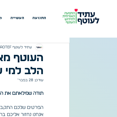
התנועה
העשייה
מי
עתיד לעוטף Atid Laotef
העוטף מא
הלב למי ש
עודכן:
28 בפבר׳
תודה שמילאתם את הט
הפרטים שלכם התקבלו –
אנחנו נחזור אליכם בה