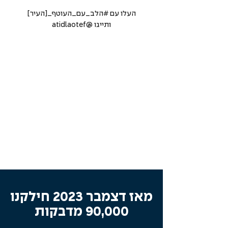
העלו עם #הלב_עם_העוטף_[העיר]
ותייגו @atidlaotef
מאז דצמבר 2023 חילקנו
90,000 מדבקות